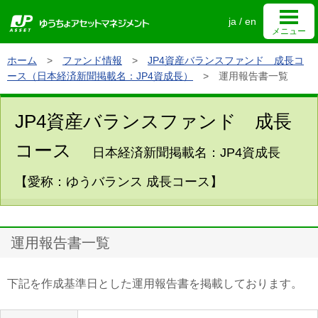
ja
/
en
メニュー
ホーム
>
ファンド情報
>
JP4資産バランスファンド 成長コ
ゆうちょアセットマネジメントについて
ース（日本経済新聞掲載名：JP4資成長）
>
運用報告書一覧
JP4資産バランスファンド 成長
個人投資家向け情報
コース
日本経済新聞掲載名：JP4資成長
機関投資家向け情報
【愛称：ゆうバランス 成長コース】
ホーム
サイトマップ
運用報告書一覧
お問い合わせ
サイトのご利用について
下記を作成基準日とした運用報告書を掲載しております。