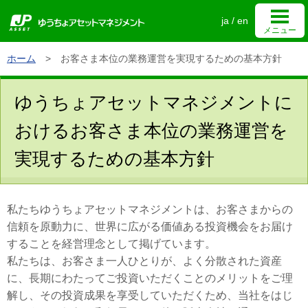
ja
/
en
メニュー
ホーム
>
お客さま本位の業務運営を実現するための基本方針
ゆうちょアセットマネジメントについて
ゆうちょアセットマネジメントに
個人投資家向け情報
おけるお客さま本位の業務運営を
実現するための基本方針
機関投資家向け情報
私たちゆうちょアセットマネジメントは、お客さまからの
ホーム
サイトマップ
信頼を原動力に、世界に広がる価値ある投資機会をお届け
することを経営理念として掲げています。
お問い合わせ
サイトのご利用について
私たちは、お客さま一人ひとりが、よく分散された資産
に、長期にわたってご投資いただくことのメリットをご理
解し、その投資成果を享受していただくため、当社をはじ