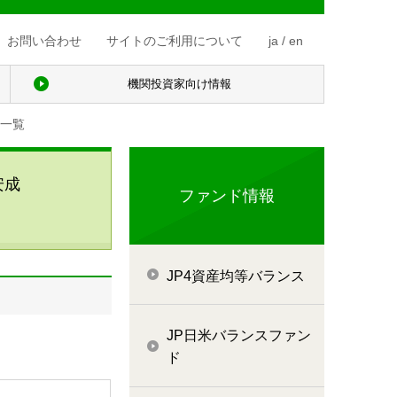
お問い合わせ
サイトのご利用について
ja
/
en
機関投資家向け情報
一覧
安成
ファンド情報
JP4資産均等バランス
JP日米バランスファン
ド