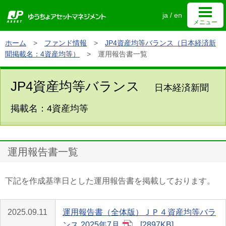
ja
/
en
メニュー
ホーム
>
ファンド情報
>
JP4資産均等バランス（日本経済新
ゆうちょアセットマネジメントについて
聞掲載名：4資産均等）
>
運用報告書一覧
JP4資産均等バランス
個人投資家向け情報
日本経済新聞
掲載名：4資産均等
機関投資家向け情報
運用報告書一覧
ホーム
サイトマップ
下記を作成基準日とした運用報告書を掲載しております。
お問い合わせ
サイトのご利用について
2025.09.11
運用報告書（全体版）ＪＰ４資産均等バラ
ンス 2025年7月
2897KB